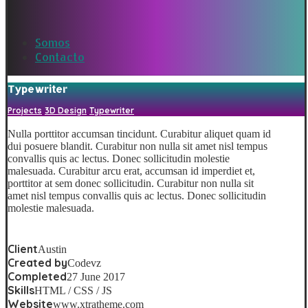
Somos
Contacto
Typewriter
Projects
3D Design
Typewriter
Nulla porttitor accumsan tincidunt. Curabitur aliquet quam id
dui posuere blandit. Curabitur non nulla sit amet nisl tempus
convallis quis ac lectus. Donec sollicitudin molestie
malesuada. Curabitur arcu erat, accumsan id imperdiet et,
porttitor at sem donec sollicitudin. Curabitur non nulla sit
amet nisl tempus convallis quis ac lectus. Donec sollicitudin
molestie malesuada.
Client
Austin
Created by
Codevz
Completed
27 June 2017
Skills
HTML / CSS / JS
Website
www.xtratheme.com