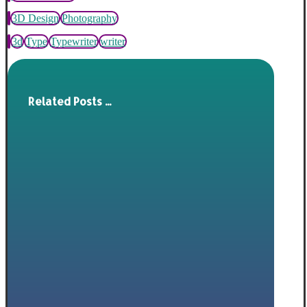
3D Design
Photography
3d
Type
Typewriter
writer
Related Posts ...