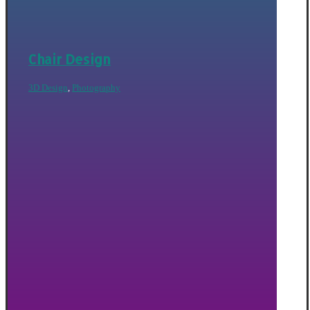
Chair Design
3D Design
,
Photography